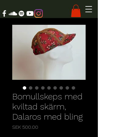
Bomullskeps med
kviltad skärm,
Dalaros med bling
Price
SEK 500.00