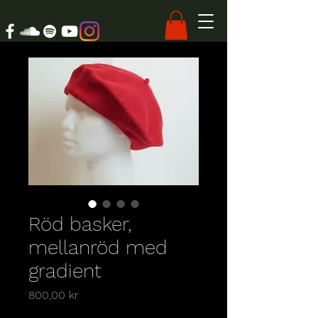
Röd basker,
mellanröd med
gradient
Pris
800,00 kr