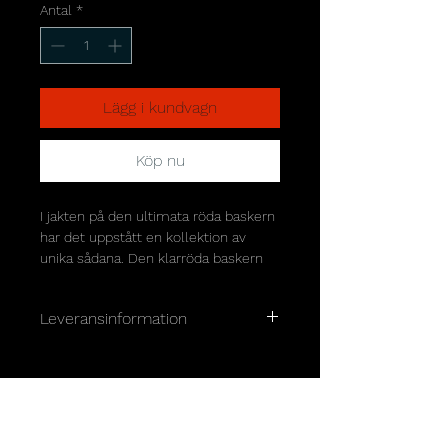
Antal
*
Lägg i kundvagn
Köp nu
I jakten på den ultimata röda baskern 
har det uppstått en kollektion av 
unika sådana. Den klarröda baskern 
är ett klassiskt stilfenomén, men 
vilken röd känns rätt för dig?  
Leveransinformation
Denna basker är stickad med en 
Alla beställningar skickas inom 2–5 
mellanröd med en gradient av 
arbetsdagar om inget annat anges. 
eldröd mot kanten. 
För handgjorda produkter kan 
produktionstid tillkomma, vilket 
Handstickad och tovad basker i 100% 
framgår på respektive produkt.
ull. Detta exemplar är 28 cm i 