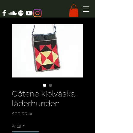
Götene kjolväska,
läderbunden
Pris
400,00 kr
Antal
*