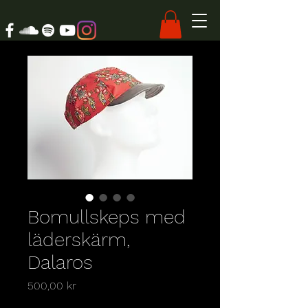
Bomullskeps med
läderskärm,
Dalaros
Pris
500,00 kr