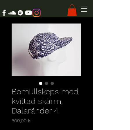
Bomullskeps med
kviltad skärm,
Dalaränder 4
Pris
500,00 kr