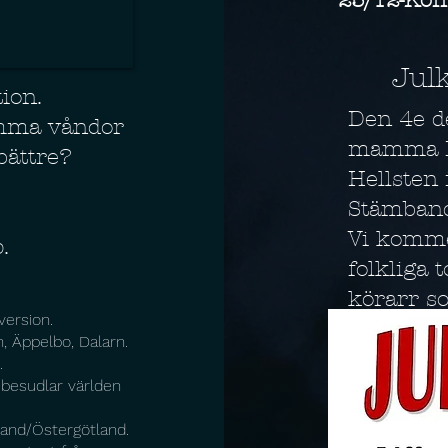
Jul
ion.
Den 4e d
mma våndor
mamma Li
 bättre?
Hellsten
Stämban
Vi komme
p.
folkliga 
körarr so
version.
, Äppelbo, Dalarn.
.
 besudlar världen
land/Östergötland.