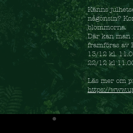
Känns julhets
någonsin? Kom
blommorna.
Där kan man f
framföras av 
13/12 kl. 11.
22/12 kl 11.0
Läs mer om p
https://www.